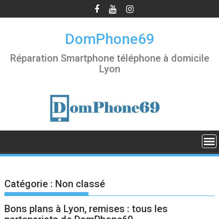
S
k
i
DomPhone69
p
t
Réparation Smartphone téléphone à domicile
o
Lyon
c
o
n
t
e
n
t
Catégorie :
Non classé
Bons plans à Lyon, remises : tous les