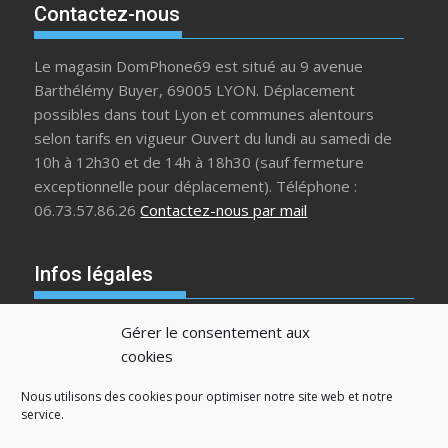
Contactez-nous
Le magasin DomPhone69 est situé au 9 avenue
Barthélémy Buyer, 69005 LYON. Déplacement
possibles dans tout Lyon et communes alentours
selon tarifs en vigueur Ouvert du lundi au samedi de
10h à 12h30 et de 14h à 18h30 (sauf fermeture
exceptionnelle pour déplacement). Téléphone :
06.73.57.86.26
Contactez-nous par mail
Infos légales
Plan de site
Gérer le consentement aux
Contact
cookies
Politique de confidentialité
Liens utiles
Nous utilisons des cookies pour optimiser notre site web et notre
service.
Mentions légales
Politique de cookies (EU)