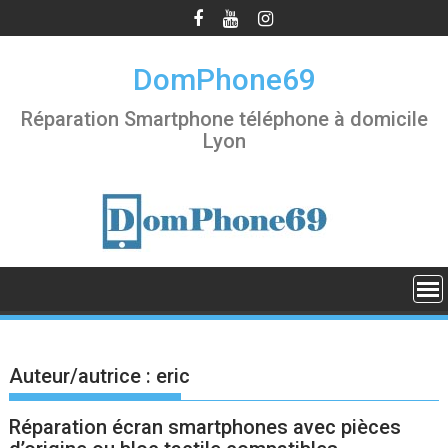
S
k
i
DomPhone69
p
t
Réparation Smartphone téléphone à domicile
o
Lyon
c
o
n
t
e
n
t
Auteur/autrice :
eric
Réparation écran smartphones avec pièces