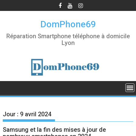
S
k
i
DomPhone69
p
t
Réparation Smartphone téléphone à domicile
o
Lyon
c
o
n
t
e
n
t
Jour :
9 avril 2024
Samsung et la fin des mises à jour de