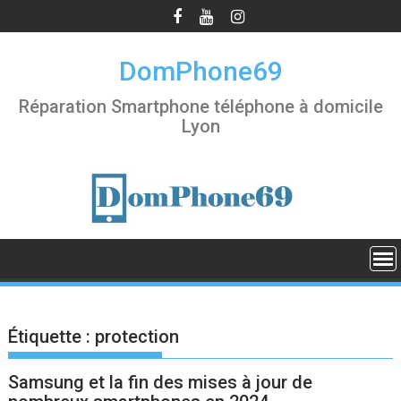
S
k
i
DomPhone69
p
t
Réparation Smartphone téléphone à domicile
o
Lyon
c
o
n
t
e
n
t
Étiquette :
protection
Samsung et la fin des mises à jour de