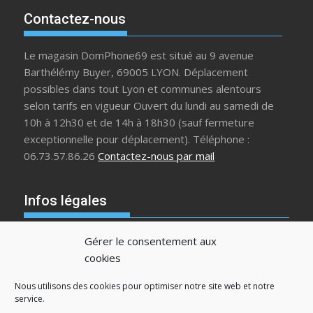
Contactez-nous
Le magasin DomPhone69 est situé au 9 avenue
Barthélémy Buyer, 69005 LYON. Déplacement
possibles dans tout Lyon et communes alentours
selon tarifs en vigueur Ouvert du lundi au samedi de
10h à 12h30 et de 14h à 18h30 (sauf fermeture
exceptionnelle pour déplacement). Téléphone :
06.73.57.86.26
Contactez-nous par mail
Infos légales
Plan de site
Gérer le consentement aux
Contact
cookies
Politique de confidentialité
Liens utiles
Nous utilisons des cookies pour optimiser notre site web et notre
service.
Mentions légales