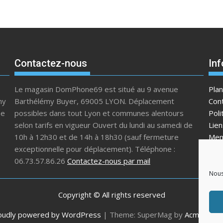
Contactez-nous
Inf
Le magasin DomPhone69 est situé au 9 avenue
Plan
my
Barthélémy Buyer, 69005 LYON. Déplacement
Con
se
possibles dans tout Lyon et communes alentours
Poli
selon tarifs en vigueur Ouvert du lundi au samedi de
Lien
10h à 12h30 et de 14h à 18h30 (sauf fermeture
Men
exceptionnelle pour déplacement). Téléphone :
Poli
06.73.57.86.26
Contactez-nous par mail
Nous
Copyright © All rights reserved
oudly powered by WordPress
|
Theme: SuperMag by
Acme The