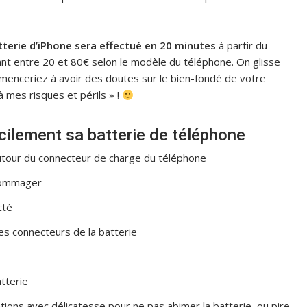
erie d’iPhone sera effectué en 20 minutes
à partir du
ant entre 20 et 80€ selon le modèle du téléphone. On glisse
ommenceriez à avoir des doutes sur le bien-fondé de votre
 mes risques et périls » !
cilement sa batterie de téléphone
autour du connecteur de charge du téléphone
ndommager
cté
les connecteurs de la batterie
atterie
ions avec délicatesse pour ne pas abimer la batterie, ou pire,