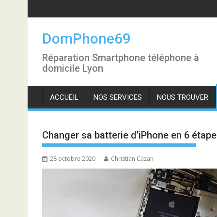
S
k
i
DomPhone69
p
t
Réparation Smartphone téléphone à
o
domicile Lyon
c
o
ACCUEIL
NOS SERVICES
NOUS TROUVER
n
t
e
n
Changer sa batterie d’iPhone en 6 étap
t
28 octobre 2020
Christian Cazan