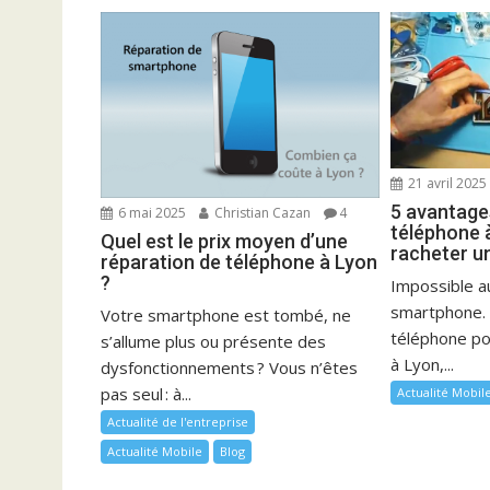
t
i
o
n
d
e
21 avril 2025
l
5 avantages
6 mai 2025
Christian Cazan
4
’
téléphone à
Quel est le prix moyen d’une
a
racheter u
réparation de téléphone à Lyon
r
?
Impossible au
t
smartphone. 
Votre smartphone est tombé, ne
i
téléphone p
s’allume plus ou présente des
à Lyon,...
c
dysfonctionnements ? Vous n’êtes
l
pas seul : à...
Actualité Mobil
e
Actualité de l'entreprise
Actualité Mobile
Blog