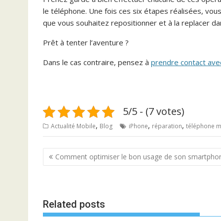
le téléphone. Une fois ces six étapes réalisées, vous
que vous souhaitez repositionner et à la replacer da
Prêt à tenter l’aventure ?
Dans le cas contraire, pensez à
prendre contact ave
5/5 - (7 votes)
,
,
,
Actualité Mobile
Blog
iPhone
réparation
téléphone m
N
Comment optimiser le bon usage de son smartpho
a
v
i
Related posts
g
a