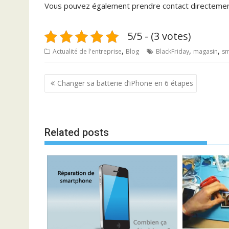
Vous pouvez également prendre contact directemen
5/5 - (3 votes)
,
,
,
Actualité de l'entreprise
Blog
BlackFriday
magasin
sm
N
Changer sa batterie d’iPhone en 6 étapes
a
v
i
Related posts
g
a
t
i
o
n
d