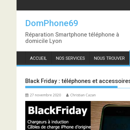
S
k
i
DomPhone69
p
t
Réparation Smartphone téléphone à
o
domicile Lyon
c
o
ACCUEIL
NOS SERVICES
NOUS TROUVER
n
t
e
n
Black Friday : téléphones et accessoir
t
27 novembre 2020
Christian Cazan