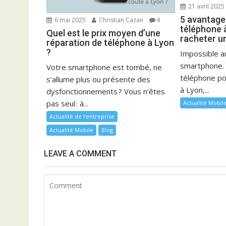
e
21 avril 2025
l
5 avantages
6 mai 2025
Christian Cazan
4
’
téléphone à
Quel est le prix moyen d’une
a
racheter u
réparation de téléphone à Lyon
r
?
Impossible au
t
smartphone. 
Votre smartphone est tombé, ne
i
téléphone p
s’allume plus ou présente des
à Lyon,...
c
dysfonctionnements ? Vous n’êtes
l
pas seul : à...
Actualité Mobil
e
Actualité de l'entreprise
Actualité Mobile
Blog
LEAVE A COMMENT