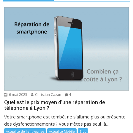
t
i
o
n
d
e
l
’
a
r
t
i
6 mai 2025
Christian Cazan
4
c
Quel est le prix moyen d’une réparation de
l
téléphone à Lyon ?
e
Votre smartphone est tombé, ne s’allume plus ou présente
des dysfonctionnements ? Vous n’êtes pas seul : à...
Actualité de l'entreprise
Actualité Mobile
Blog