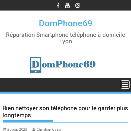
S
k
i
DomPhone69
p
t
Réparation Smartphone téléphone à domicile
o
Lyon
c
o
n
t
e
n
t
Bien nettoyer son téléphone pour le garder plus
longtemps
20 juin 2023
Christian Cazan