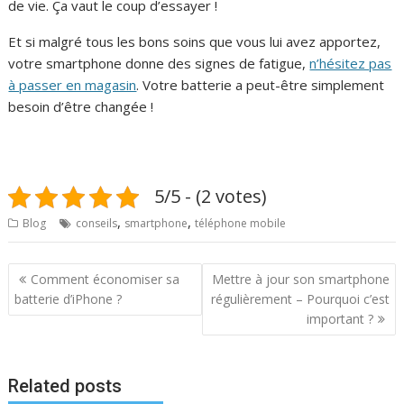
de vie. Ça vaut le coup d’essayer !
Et si malgré tous les bons soins que vous lui avez apportez,
votre smartphone donne des signes de fatigue,
n’hésitez pas
à passer en magasin
. Votre batterie a peut-être simplement
besoin d’être changée !
5/5 - (2 votes)
,
,
Blog
conseils
smartphone
téléphone mobile
N
Comment économiser sa
Mettre à jour son smartphone
a
batterie d’iPhone ?
régulièrement – Pourquoi c’est
important ?
v
i
g
Related posts
a